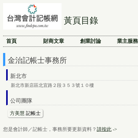
黃頁目錄
首頁
財商文章
創業討論
業主服務
金治記帳士事務所
新北市
新北市新店區北宜路２段３５３號１０樓
公司團隊
方美慧
記帳士
您是會計師／記帳士，事務所要更新資料？
請按此
->