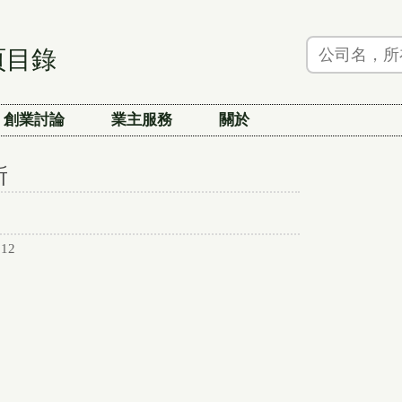
頁目錄
創業討論
業主服務
關於
所
12