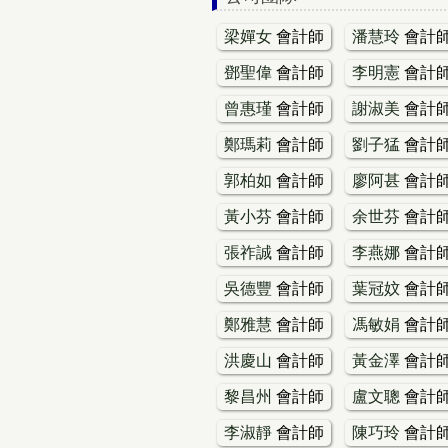
梁嬋女
會計師
潘慧玲
會計
鄧聖偉
會計師
李明憲
會計
曾惠瑾
會計師
謝淑美
會計
鄭瑪莉
會計師
劉子猛
會計
郭柏如
會計師
廖阿甚
會計
黃小芬
會計師
余世芬
會計
張祚誠
會計師
李燕娜
會計
吳德豐
會計師
葉冠妏
會計
鄭雅慧
會計師
馮敏娟
會計
洪慶山
會計師
黃金澤
會計
黎昌州
會計師
盧文聰
會計
李淑靜
會計師
陳巧玲
會計