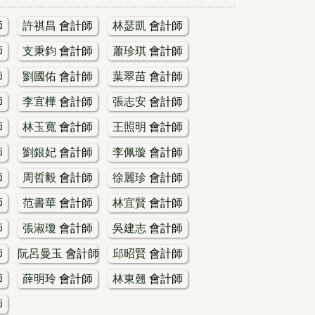
師
許祺昌
會計師
林瑟凱
會計師
師
支秉鈞
會計師
蕭珍琪
會計師
師
劉國佑
會計師
葉翠苗
會計師
師
李宜樺
會計師
張志安
會計師
師
林玉寬
會計師
王照明
會計師
師
劉銀妃
會計師
李佩璇
會計師
師
周哲毅
會計師
徐麗珍
會計師
師
范書華
會計師
林宜賢
會計師
師
張淑瓊
會計師
吳建志
會計師
師
阮呂曼玉
會計師
邱昭賢
會計師
師
薛明玲
會計師
林東翹
會計師
師