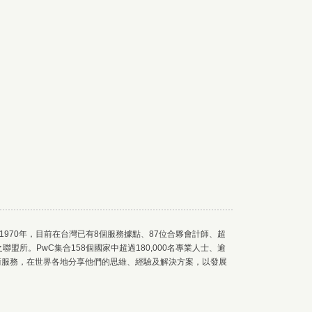
)創於1970年，目前在台灣已有8個服務據點、87位合夥會計師、超
之聯盟所。PwC集合158個國家中超過180,000名專業人士、逾
技術服務，在世界各地分享他們的思維、經驗及解決方案，以發展