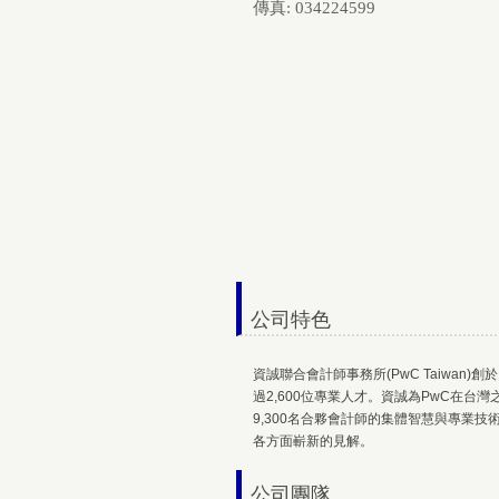
傳真: 034224599
公司特色
資誠聯合會計師事務所(PwC Taiwan
過2,600位專業人才。資誠為PwC在台灣
9,300名合夥會計師的集體智慧與專業
各方面嶄新的見解。
公司團隊