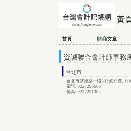
黃
首頁
財商文章
資誠聯合會計師事務
台北市
台北市基隆路一段333號27樓, 110
電話: 0227296666
傳真: 0227291384