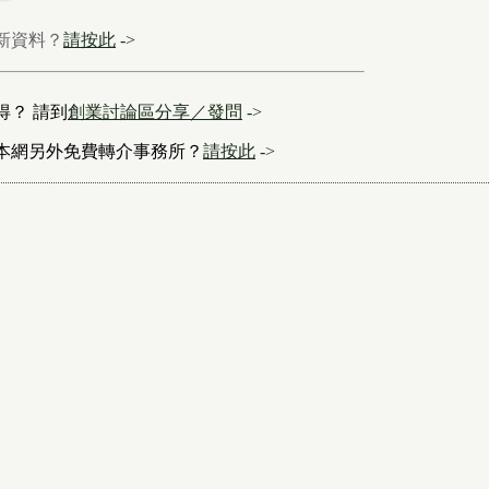
新資料？
請按此
->
得？ 請到
創業討論區分享／發問
->
本網另外免費轉介事務所？
請按此
->