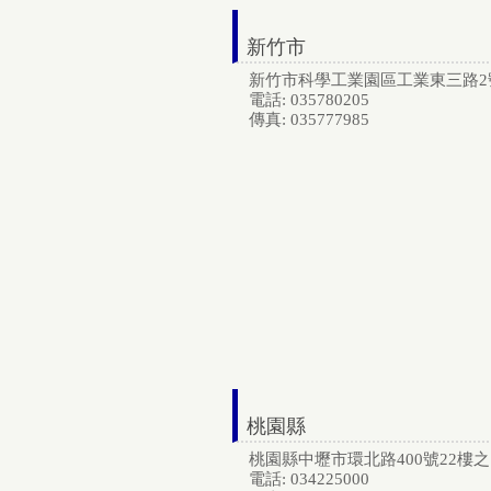
新竹市
新竹市科學工業園區工業東三路2號5樓
電話: 035780205
傳真: 035777985
桃園縣
桃園縣中壢市環北路400號22樓之1, 
電話: 034225000