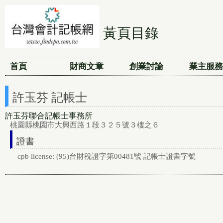
黃頁目錄
首頁
財商文章
創業討論
業主服務
許玉芬 記帳士
許玉芬聯合記帳士事務所
桃園縣桃園市大興西路１段３２５號３樓之６
證書
cpb license: (95)台財稅證字第00481號 記帳士證書字號