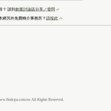
得？ 請到
創業討論區分享／發問
->
本網另外免費轉介事務所？
請按此
->
pa.com.tw All Rights Reserved.