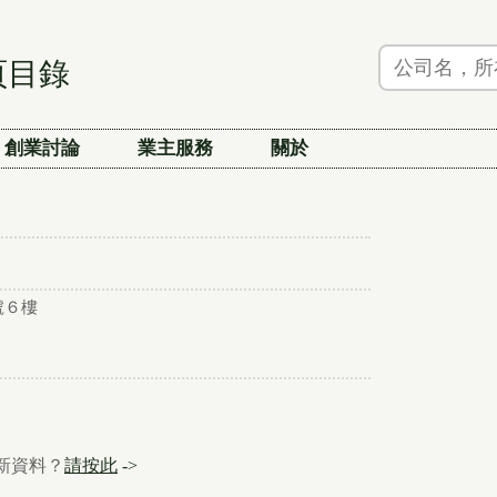
頁目錄
創業討論
業主服務
關於
號６樓
新資料？
請按此
->