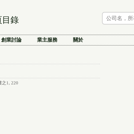
頁目錄
創業討論
業主服務
關於
1, 220