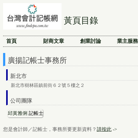
黃頁目錄
首頁
財商文章
創業討論
業主服務
廣揚記帳士事務所
新北市
新北市樹林區鎮前街６２號５樓之２
公司團隊
邱黃雅俐
記帳士
您是會計師／記帳士，事務所要更新資料？
請按此
->