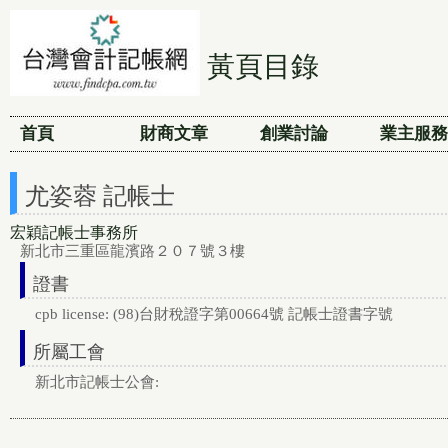
黃頁目錄
首頁
財商文章
創業討論
業主服務
尤姿蓉 記帳士
宏穎記帳士事務所
新北市三重區龍濱路２０７號３樓
證書
cpb license: (98)台財稅證字第00664號 記帳士證書字號
所屬工會
新北市記帳士公會: