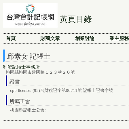
黃頁目錄
首頁
財商文章
創業討論
業主服務
邱素女 記帳士
利澄記帳士事務所
桃園縣桃園市建國路１２３巷２０號
證書
cpb license: (95)台財稅證字第00711號 記帳士證書字號
所屬工會
桃園縣記帳士公會: