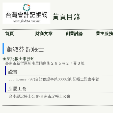
黃頁目錄
首頁
財商文章
創業討論
業主服務
蕭淑芬 記帳士
全浤記帳士事務所
臺南市新營區新南里隋唐街２９５巷２７弄３號
證書
cpb license: (97)台財稅證字第00082號 記帳士證書字號
所屬工會
台南縣記帳士公會/台南市記帳士公會: